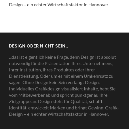
Design – ein echter Wirtschaftsfaktor in Hannover.
DESIGN ODER NICHT SEIN…
...das ist eigentlich keine Frage, denn Design ist absolut
notwendig für die Präsentation Ihres Unternehmens,
Ihrer Institution, Ihres Produktes oder Ihrer
Dienstleistung. Oder um es mit einem Umkehrsatz zu
sagen: Ohne Design kein Sein verlangt Design.
Individuelles Grafikdesign visualisiert Inhalte, hebt Sie
vom Mitbewerber ab und spricht punktgenau Ihre
Zielgruppe an. Design steht für Qualität, schafft
Identität, entwickelt Marken und bringt Gewinn. Grafik-
Design – ein echter Wirtschaftsfaktor in Hannover.