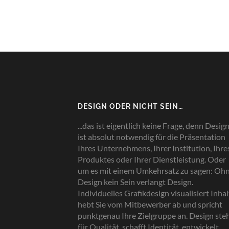
DESIGN ODER NICHT SEIN…
...das ist eigentlich keine Frage, denn Desig
ist absolut notwendig für die Präsentation
Ihres Unternehmens, Ihrer Institution, Ihre
Produktes oder Ihrer Dienstleistung. Oder
um es mit einem Umkehrsatz zu sagen: Oh
Design kein Sein verlangt Design.
Individuelles Grafikdesign visualisiert Inhal
hebt Sie vom Mitbewerber ab und spricht
punktgenau Ihre Zielgruppe an. Design ste
für Qualität, schafft Identität, entwickelt