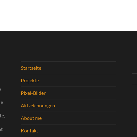
Startseite
n
Projekte
s
Pixel-Bilder
ne
Aktzeichnungen
te,
About me
ht
Kontakt