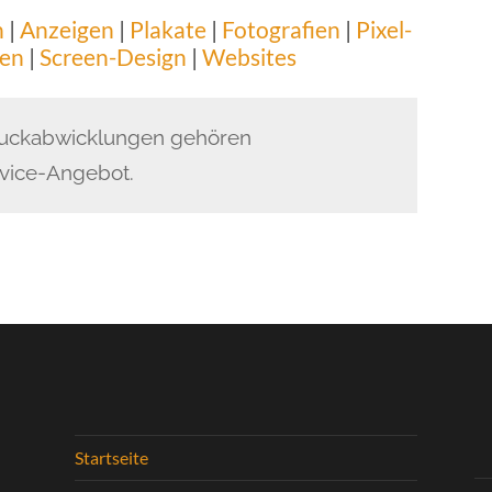
n
|
Anzeigen
|
Plakate
|
Fotografien
|
Pixel-
ren
|
Screen-Design
|
Websites
ruckabwicklungen gehören
rvice-Angebot.
Startseite
n