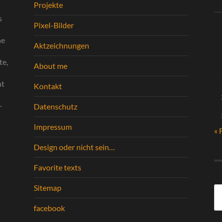
Projekte
s
Pixel-Bilder
ne
Aktzeichnungen
te,
About me
ht
Kontakt
–
Datenschutz
Impressum
« 
Design oder nicht sein…
Favorite texts
Sitemap
Su
na
facebook