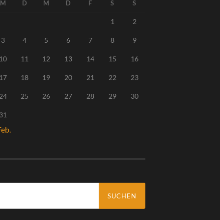
M
D
M
D
F
S
S
1
2
3
4
5
6
7
8
9
10
11
12
13
14
15
16
17
18
19
20
21
22
23
24
25
26
27
28
29
30
31
Feb.
chen
ch: