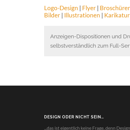
Logo-Design
|
Flyer
|
Broschüre
Bilder
|
Illustrationen
|
Karikatu
Anzeigen-Dispositionen und D
selbstverständlich zum Full-Se
DESIGN ODER NICHT SEIN…
...das ist eigentlich keine Frage, denn Desig