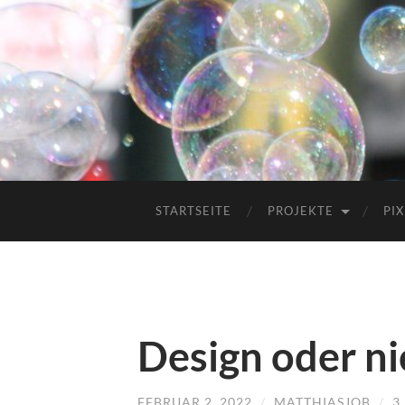
STARTSEITE
PROJEKTE
PIX
Design oder ni
FEBRUAR 2, 2022
/
MATTHIASJOB
/
3