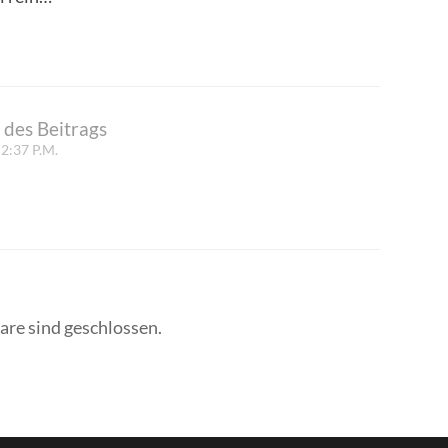
 des Beitrags
2:37 P.M.
e sind geschlossen.