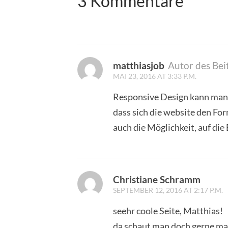
3 Kommentare
matthiasjob
Autor des Bei
MAI 23, 2016 AT 3:33 P.M.
Responsive Design kann man i
dass sich die website den Fo
auch die Möglichkeit, auf d
Christiane Schramm
SEPTEMBER 12, 2016 AT 2:17 P.M.
seehr coole Seite, Matthias!
da schaut man doch gerne ma