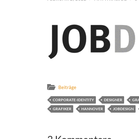
Beiträge
CORPORATE-IDENTITY
DESIGNER
GR
GRAFIKER
HANNOVER
JOBDESIGN